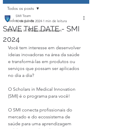
Todos os posts
SMI Team
Todos os posts
10 de jul. de 2024
1 min de leitura
SAVE THE DATE - SMI
Scholars in Medical Innovation
2024
Você tem interesse em desenvolver 
ideias inovadoras na área da saúde 
e transformá-las em produtos ou 
serviços que possam ser aplicados 
no dia a dia?
O Scholars in Medical Innovation 
(SMI) é o programa para você! 
O SMI conecta profissionais do 
mercado e do ecossistema de 
saúde para uma aprendizagem 