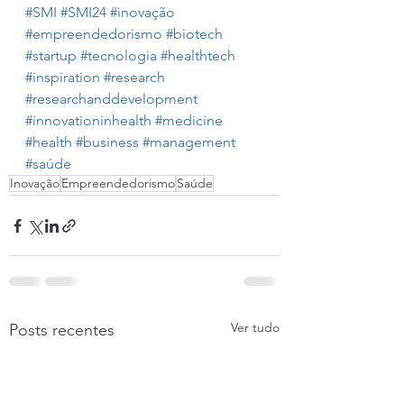
#SMI
#SMI24
#inovação
#empreendedorismo
#biotech
#startup
#tecnologia
#healthtech
#inspiration
#research
#researchanddevelopment
#innovationinhealth
#medicine
#health
#business
#management
#saúde
Inovação
Empreendedorismo
Saúde
Ver tudo
Posts recentes