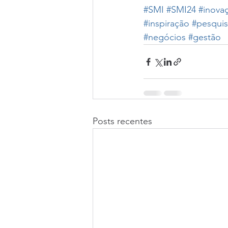
#SMI
#SMI24
#inova
#inspiração
#pesqui
#negócios
#gestão
Posts recentes