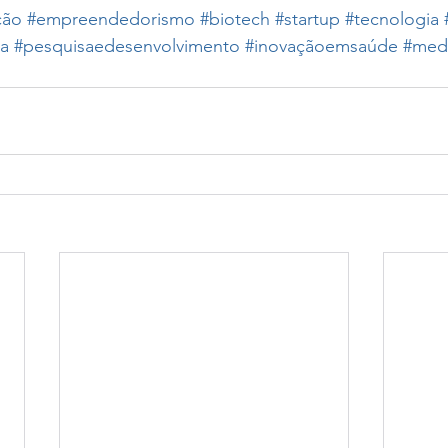
ção
#empreendedorismo
#biotech
#startup
#tecnologia
sa
#pesquisaedesenvolvimento
#inovaçãoemsaúde
#medi