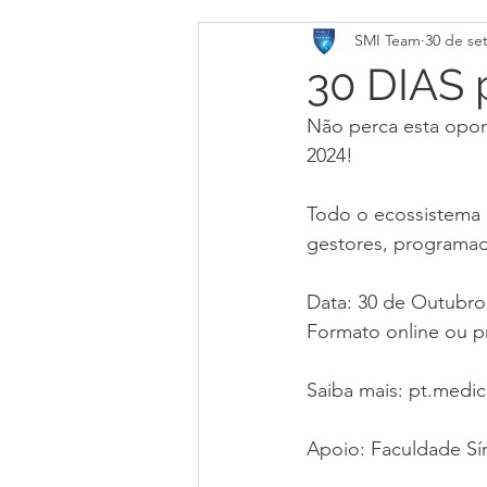
SMI Team
30 de se
30 DIAS 
Não perca esta oport
2024!
Todo o ecossistema d
gestores, programad
Data: 30 de Outubr
Formato online ou p
Saiba mais: pt.medic
Apoio: Faculdade Sí