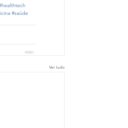
#healthtech
cina
#saúde
Ver tudo