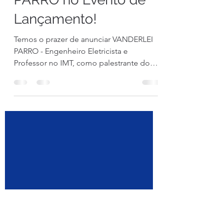
23 de set. de 2024
1 min de leitura
VANDERLEI CUNHA
PARRO no Evento de
Lançamento!
Temos o prazer de anunciar VANDERLEI
PARRO - Engenheiro Eletricista e
Professor no IMT, como palestrante do
Evento de Lançamento